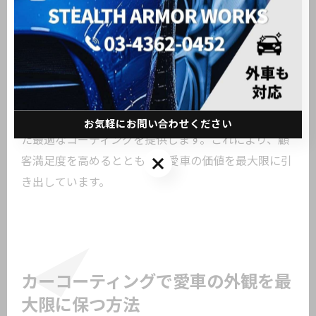
は、顧客の意見を尊重し、希望に沿ったコーティング
を提案します。ディーラーでのコーティングは、ただ
美しさを求めるだけでなく、塗装面を保護し、長く愛
車を維持するための重要な手段です。お客様がどのよ
うな用途で車を使用しているのか、どの部分にこだわ
りがあるのかを丁寧にヒアリングし、その要望に応じ
お気軽にお問い合わせください
た最適なコーティングを提供します。これにより、顧
お気軽にお問い合わせください
客満足度を高めるとともに、愛車の価値を最大限に引
き出しています。
カーコーティングで愛車の外観を最
大限に保つ方法