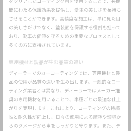
をクリアしたコーティング剤を使用することで、長期
つ方法
間にわたる保護効果を提供し、愛車の美しさを長持ち
定期的なメンテナンスの重要性
させることができます。高精度な施工は、単に見た目
の美しさだけでなく、塗装面を保護する役割も担って
洗車とワックスがけの効果的な方法
おり、愛車の価値を守るための重要なプロセスとして
効果的なカーコーティングの選び方
多くの方に支持されています。
愛車を守るためのDIYケア
専門店でのアドバイスを活用
専用機材と製品が生む品質の違い
コーティング後の注意点
ディーラーでのカーコーティングでは、専用機材と製
高品質なカーコーティングがもたらす長期間
品の使用が品質の違いを生み出します。一般的なコー
の保護効果
ティング業者とは異なり、ディーラーではメーカー推
紫外線からの保護効果
奨の専用機材を用いることで、車種ごとの最適な仕上
酸性雨や汚れの防止
がりを実現します。これにより、コーティングの持続
色褪せを防ぐコーティングの力
性と耐久性が向上し、日々の使用による摩耗や環境か
らのダメージから車をしっかりと守ります。また、デ
傷を防ぐ耐久性の秘訣