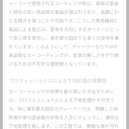
ィーラーで使用されるコーティング剤は、車両の塗装
長期に渡る美観維持の方法
と相性の良い高品質な製品が選ばれており、長期にわ
専門店ならではの持続力
たる輝きを保つことが可能です。こうした専用機材と
ディーラーによるカーコーティングで愛車を
製品による施工は、愛車を大切にするオーナーにとっ
守る
て安心感を提供し、東京都大田区でも多くの支持を集
ディーラーの信頼性と安全性
めています。このようにして、ディーラーならではの
新車コーティングと中古車コーティング
高品質なカーコーティングが、愛車の美しさを守り続
の違い
けるための不可欠な選択肢となっています。
愛車に最適なコーティングプランの提案
プロフェッショナルによる下地処理の重要性
ディーラーによる施工の流れ
アフターサービスの充実
カーコーティングの効果を最大限に引き出すために
は、プロフェッショナルによる下地処理が不可欠で
施工前後の比較と満足度
す。特に東京都大田区のディーラーでは、熟練した技
愛車の価値を高めるカーコーティングのメリ
術者が車の塗装面の状態を入念にチェックし、適切な
ット
下地処理を施します。この工程では、微細な傷や汚れ