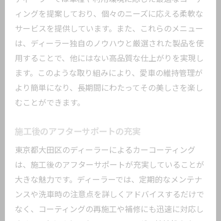
カーコーティングが持つ驚きの耐久性と美し
ィングを提案しており、個々のニーズに応える柔軟な
さ
サービスを提供しています。また、これらのメニュー
は、ディーラー独自のノウハウと厳選された製品を使
特許技術を使った耐久コーティング
用することで、他にはない高品質な仕上がりを実現し
美しさを引き出す独自の処方
ます。このような取り組みにより、愛車の維持管理が
施工後の見た目の変化
より簡単になり、長期間にわたってその美しさを楽し
耐久性を支える技術の秘密
むことができます。
長期間の美しさを保つための工夫
実際の使用例から見る効果
施工後のアフターサポートの充実
東京都大田区のディーラーによるカーコーティング
は、施工後のアフターサポートが充実していることが
大きな魅力です。ディーラーでは、定期的なメンテナ
ンスや洗車時の注意点を詳しくアドバイスするだけで
なく、コーティングの再施工や補修にも迅速に対応し