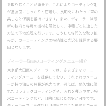
リセールバリューの向上
を取り除くことが重要で、これによりコーティング剤
見た目だけでない機能性
が塗装面にしっかりと密着し、長期間にわたって車の
愛車を長く美しく保つ秘訣
美しさと保護を維持できます。また、ディーラーは最
コーティングによる車内の保護
新の技術と専用の機材を駆使して、車種ごとに適した
経済的なメリットと長期的なコスト削減
方法で下地処理を行います。こうした専門的な取り組
みが、カーコーティングの持続性と光沢を確保する要
購入後のお手入れの手間を軽減
因となります。
東京都大田区のディーラーで得られるカーコ
ーティングの安心感
ディーラー独自のコーティングメニュー紹介
信頼できる実績と経験
東京都大田区のディーラーでは、さまざまなカーコー
地域密着の迅速な対応
ティングメニューを提供しており、それぞれのメニュ
丁寧なカスタマーサービス
ーが持つ独自の特長が魅力です。例えば、耐久性に優
安心の保証制度
れたセラミックコーティングや、汚れを弾きやすい撥
利用者からの高い満足度
水コーティングなど、目的に応じた選択が可能です。
他にはない独自のサービス
ディーラーでは車種や利用環境に応じた最適なコーテ