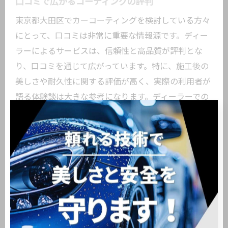
口コミで広がるコーティングの評判
東京都大田区でカーコーティングを検討している方々
にとって、口コミは非常に重要な情報源です。ディー
ラーによるサービスは、信頼性と高品質が評判とな
り、口コミを通じて広がっています。特に、施工後の
美しさや耐久性に関する評価が高く、実際の利用者が
語る体験談は大きな参考になります。ディーラーでの
専門的な技術ときめ細かな対応が、多くの方に支持さ
れ、地域内外から多くの顧客を集めています。このよ
うに、口コミは単なる意見交換にとどまらず、ディー
ラー選びの貴重な指針となっています。
お客様の愛車へのこだわり
カーコーティングを行う際に注目すべき点は、お客様
の愛車に対するこだわりです。大田区のディーラー