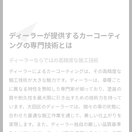
要性
ディーラー独自のコーティングメニュー
紹介
施工後のアフターサポートの充実
ディーラーが提供するカーコーティ
技術者の経験が輝きを引き出す
ングの専門技術とは
東京都大田区でカーコーティングが人気の理
ディーラーならではの高精度な施工技術
由
ディーラーによるカーコーティングは、その高精度な
信頼できるディーラーが集結
施工技術が大きな魅力です。ディーラーは、車種ごと
地域密着型のサービス提供
に異なる特性を熟知した専門家が揃っており、塗装の
コーティング技術の進化と普及
質や耐久性を最大限に引き出すための技術力を持って
大田区の気候に適したコーティング選び
います。大田区のディーラーでは、個々の車の状態に
口コミで広がるコーティングの評判
合わせた最適な施工作業を通じて、美しい仕上がりを
お客様の愛車へのこだわり
実現します。また、ディーラー独自の厳しい品質基準
カーコーティングで愛車の外観を最大限に保