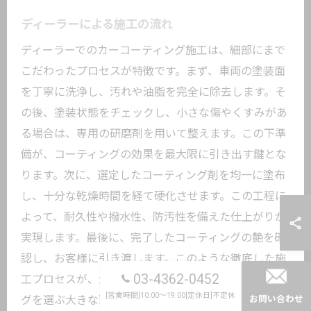
ディーラーによる施工の流れ
ディーラーでのカーコーティング施工は、細部にまで
こだわったプロセスが特徴です。まず、車両の塗装面
を丁寧に洗浄し、汚れや油脂を完全に除去します。そ
の後、塗装状態をチェックし、小さな傷やくすみがあ
る場合は、専用の研磨剤を用いて整えます。この下準
備が、コーティングの効果を最大限に引き出す鍵とな
ります。次に、選定したコーティング剤を均一に塗布
し、十分な乾燥時間を経て硬化させます。この工程に
よって、耐久性や撥水性、防汚性を備えた仕上がりが
実現します。最後に、完了したコーティングの艶を確
認し、お客様に引き渡します。このような徹底した施
03-4362-0452
工プロセスが、大田区のディーラーでカーコーティン
[営業時間]10:00～19:00[定休日]不定休
グを選ぶ大きな理由と言えるでしょう。
お問い合わせ