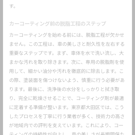
東京都大田区でのおすすめ業者とその実
す。
績
脱脂の重要性を理解した業者選び
カーコーティング前の脱脂工程のステップ
安心して任せられる施工業者の探し方
カーコーティングを始める前には、脱脂工程が欠かせ
専門家が教える脱脂施行業者の選定基準
ません。この工程は、車の美しさと耐久性を左右する
東京都大田区でのカーコーティングメンテナ
重要なステップです。まず、車体を水で洗い流し、大
ンスの極意
まかな汚れを取り除きます。次に、専用の脱脂剤を使
用して、細かい油分や汚れを徹底的に除去します。こ
長持ちするカーコーティングのメンテナ
の際、塗装面を傷つけないよう、慎重に行う必要があ
ンス法
ります。最後に、洗浄後の水分をしっかりと拭き取
脱脂後のメンテナンスで注意したいこと
り、完全に乾燥させることで、コーティング剤が最適
東京都大田区特有のメンテナンスのポイ
に定着する準備が整います。東京都大田区では、こう
ント
したプロセスを丁寧に行う業者が多く、技術力の高さ
コーティング持続力を最大化する秘訣
が地域内での評判を支えています。これにより、コー
脱脂後のメンテナンススケジュールの立
ティングの持続性が向上し、車の美しさが長期間保た