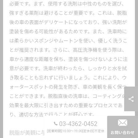
必要です。まず、使用する洗剤は中性のものを選び、
強すぎる薬剤は避けることが重要です。これは、脱脂
後の車の表面がデリケートになっており、強い洗剤が
塗装を傷める可能性があるためです。また、洗車時に
は柔らかいスポンジやムートンを使い、優しく洗うこ
とが推奨されます。さらに、高圧洗浄機を使う際は、
車から適度な距離を保ち、塗装を傷つけないように注
意が必要です。洗車が終わったら、しっかりと水を拭
き取ることも忘れずに行いましょう。これにより、ウ
ォータースポットの発生を防ぎ、車の美観を長く保つ
ことができます。脱脂直後の洗車は、コーティングの
効果を最大限に引き出すための重要なプロセスであ
り、適切な方法で行うことが肝心です。
03-4362-0452
[営業時間]10:00～19:00[定休日]不定休
脱脂が美観に与える長期的な影響
お問い合わせ