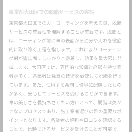
地元で評判の脱脂施行業者を探す
東京都大田区での脱脂サービスの実態
プロ直伝の脱脂後のメンテナンス術
東京都大田区でのカーコーティングを考える際、脱脂
愛車の美観を長持ちさせる脱脂の具体的工程
サービスの重要性を理解することが重要です。脱脂と
脱脂による美観維持のメカニズム
は、コーティング前に車の表面から油分や汚れを徹底
脱脂施行の具体的な手順
的に取り除く工程を指します。これによりコーティン
東京都大田区での脱脂工程のリアル
グ剤が塗装面にしっかりと密着し、効果を最大限に発
脱脂後の洗車で気をつけるべきポイント
揮します。大田区では、専門的な知識と経験を持つ業
脱脂が美観に与える長期的な影響
者が多く、各業者は独自の技術を駆使して脱脂を行っ
ています。また、使用する薬剤も環境に配慮したもの
家庭でもできる簡単脱脂テクニック
が多く、安心してサービスを受けることができます。
カーコーティング施工業者の選び方と脱脂の
車の美しさを長持ちさせたい方にとって、脱脂は欠か
ポイント
せないプロセスであり、施工業者選びの際の重要なポ
信頼できる業者を見極めるコツ
イントとなります。各業者の評判や口コミを確認する
脱脂に強い施工業者の特徴
ことで、信頼できるサービスを受けることが可能で