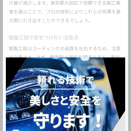
付着が減少します。東京都大田区で信頼できる施工業
者を選ぶことで、プロの技術によりこれらの効果を最
大限に引き出すことができるでしょう。
脱脂工程で気をつけたい注意点
脱脂工程はコーティングの品質を左右するため、注意
が必要です。まず、脱脂剤の選択を間違えると、塗装
面にダメージを与えるリスクがあります。強すぎる脱
脂剤は塗装を剥がす恐れがあるため、適切な製品を使
用することが重要です。また、脱脂は広い範囲を一度
に行うのではなく、部分的に進めることで、ムラや液
だれを防ぎます。さらに、作業環境も重要で、湿度が
高いと脱脂剤の乾燥が遅れることがあるため、乾燥が
早い晴天の日を選ぶと良いでしょう。このような注意
点を押さえることで、脱脂によるコーティングの効果