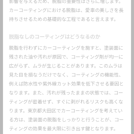
影響を与えるため、脱脂の重要性はさらに増します。
脱脂技術
カーコーティングにおける脱脂は、愛車の美しさを長
最新の脱脂技術とその利点
持ちさせるための基礎的な工程であると言えます。
脱脂がコーティング効果に与える影響
脱脂なしのコーティングはどうなるのか
東京都大田区で利用可能な脱脂技術
脱脂を行わずにカーコーティングを施すと、塗装面に
脱脂技術の選び方とその理由
残された油や汚れが原因で、コーティング剤が均一に
脱脂でコーティング持続力を高める
広がらず、ムラが生じることがあります。このムラは
脱脂技術を活用したメンテナンス方法
見た目を損なうだけでなく、コーティングの機能性、
東京都大田区でプロが教えるカーコーティン
例えば防水性や紫外線カット効果を低下させる要因と
グと脱脂の秘密
なります。また、汚れが残ったままの状態では、コー
地域密着型のプロの脱脂テクニック
ティングが密着せず、すぐに剥がれるリスクも高くな
大田区のカーコーティングのトレンド
ります。東京都大田区でカーコーティングを考えてい
プロがおすすめする脱脂方法
る方は、塗装面の脱脂をしっかりと行うことが、コー
ティングの効果を最大限に引き出す鍵となります。
脱脂とコーティングの最適な組み合わせ