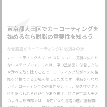
東京都大田区での脱脂サービスの実態
カーコーティング前の脱脂工程のステッ
プ
信頼できる脱脂施行業者の見分け方
東京都大田区でカーコーティングを
脱脂で愛車の輝きを最大限引き出す方法
始めるなら脱脂の重要性を知ろう
愛車を守るカーコーティング脱脂を徹底解説
なぜ脱脂がカーコーティングに必須なのか
脱脂がもたらす愛車の長寿命化
カーコーティングのプロセスにおいて、脱脂は欠かせ
プロが教える脱脂の基本知識
ないステップです。これは、車の塗装面に付着した油
東京都大田区の脱脂施行の流れ
や汚れを取り除くことで、コーティング剤が本来の性
ベストな脱脂方法を選択するためのポイ
能を発揮できる環境を整えるためです。脱脂を行わな
ント
いと、コーティングの密着性が低下し、耐久性や防汚
脱脂後のコーティングで得られる効果
性も損なわれる可能性があります。特に東京都大田区
脱脂工程で気をつけたい注意点
のような都市部では、排気ガスや道路の塵が塗装面に
カーコーティングの効果を最大化するための