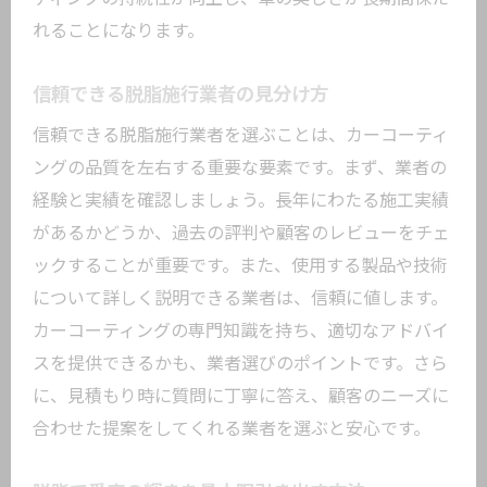
て方
れることになります。
プロの技を取り入れた家庭でできるメン
テナンス
信頼できる脱脂施行業者の見分け方
カーコーティング脱脂で愛車を美しく保つた
信頼できる脱脂施行業者を選ぶことは、カーコーティ
めのヒント
ングの品質を左右する重要な要素です。まず、業者の
脱脂がもたらす愛車の魅力アップ法
経験と実績を確認しましょう。長年にわたる施工実績
日常的にできる脱脂ケアの方法
があるかどうか、過去の評判や顧客のレビューをチェ
ックすることが重要です。また、使用する製品や技術
東京都大田区で実践されている脱脂テク
について詳しく説明できる業者は、信頼に値します。
ニック
カーコーティングの専門知識を持ち、適切なアドバイ
脱脂と洗車のベストプラクティス
スを提供できるかも、業者選びのポイントです。さら
脱脂を活用した美観維持の工夫
に、見積もり時に質問に丁寧に答え、顧客のニーズに
脱脂の効果を実感できるメンテナンスの
合わせた提案をしてくれる業者を選ぶと安心です。
コツ