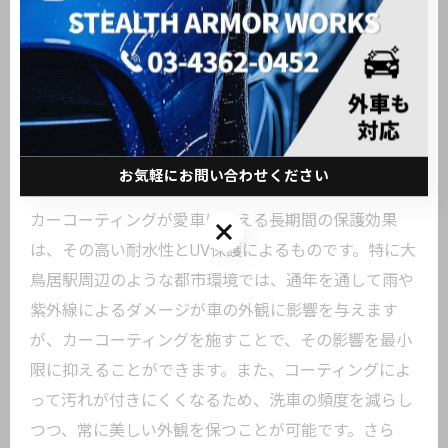
愛車を守るカーコーティングの持続
性とその効果
お気軽にお問い合わせください
長期間の保護の理由
カーコーティングが愛車に与える長期間の保護効果
お気軽にお問い合わせください
は、その高い耐水性とUV保護によるものです。特に大
鳥居駅周辺のような都市環境では、通年を通して雨や
紫外線によるダメージが車の外観に影響を与えます
が、カーコーティングを施すことで、その影響を最小
限に抑えることができます。また、コーティングによ
って汚れが付きにくくなるため、洗車の頻度を減らし
つつ、常に美しい外観を保つことが可能です。さら