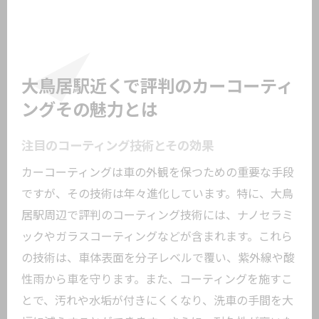
各種コーティングの比較と選び方
最新のコーティング技術による美観維持
環境に優しいコーティングの選択肢
大鳥居駅近くで評判のカーコーティ
カーコーティング選びの基準大鳥居駅周辺で
のポイント
ングその魅力とは
信頼できる業者の選び方
注目のコーティング技術とその効果
価格以上の価値を見極めるには
カーコーティングは車の外観を保つための重要な手段
評判の良い業者の特徴
ですが、その技術は年々進化しています。特に、大鳥
施工前に確認すべきポイント
居駅周辺で評判のコーティング技術には、ナノセラミ
自分の車に合ったコーティングの見つけ
ックやガラスコーティングなどが含まれます。これら
方
の技術は、車体表面を分子レベルで覆い、紫外線や酸
口コミを活用した選び方
性雨から車を守ります。また、コーティングを施すこ
愛車を守るカーコーティングの持続性とその
とで、汚れや水垢が付きにくくなり、洗車の手間を大
効果