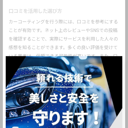
口コミを活用した選び方
カーコーティングを行う際には、口コミを参考にする
ことが有効です。ネット上のレビューやSNSでの投稿
を確認することで、実際にサービスを利用した人々の
感想を知ることができます。多くの良い評価を受けて
いる業者は、信頼できる可能性が高いです。また、口
コミを確認する際は、具体的な施工内容やアフターサ
ービスについての言及があるかどうかをチェックしま
しょう。これにより、業者の質をより深く理解するこ
とができます。さらに、口コミだけでなく、実際に業
者に訪問して相談することで、対応の良さや信頼性を
自分の目で確かめることも重要です。多角的に情報を
集めて、最良の選択を心がけましょう。