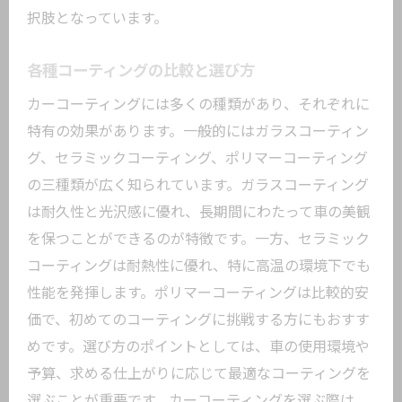
実際の体験談から見る信頼性
択肢となっています。
リピーターが多い秘密
施工の質に対する評価
各種コーティングの比較と選び方
ユーザーからのフィードバックの特徴
カーコーティングには多くの種類があり、それぞれに
丁寧な接客とアフターサービス
特有の効果があります。一般的にはガラスコーティン
初心者にもわかるカーコーティングの基礎知
グ、セラミックコーティング、ポリマーコーティング
識と選び方
の三種類が広く知られています。ガラスコーティング
は耐久性と光沢感に優れ、長期間にわたって車の美観
初めての人におすすめのコーティング
を保つことができるのが特徴です。一方、セラミック
基本的なコーティングの種類と効果
コーティングは耐熱性に優れ、特に高温の環境下でも
選ぶ際の注意点とポイント
性能を発揮します。ポリマーコーティングは比較的安
施工前に知っておくべき基礎情報
価で、初めてのコーティングに挑戦する方にもおすす
初めてでも安心のガイド
めです。選び方のポイントとしては、車の使用環境や
専門用語を解説
予算、求める仕上がりに応じて最適なコーティングを
愛車に最上級の保護を大鳥居駅のカーコーテ
選ぶことが重要です。カーコーティングを選ぶ際は、