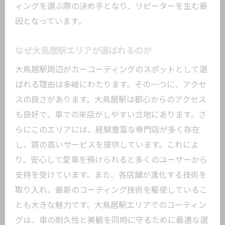
ィングを選ぶ際の決め手となり、リピーターを生む要
安心して任せられる業者の見極め方
因となっています。
カーコーティングがもたらす車の美観と保護
の秘密
なぜ大鳥居駅エリアが選ばれるのか
塗装を長持ちさせる理由
大鳥居駅周辺がカーコーティングのスポットとして選
新車のような輝きを維持する方法
ばれる理由は多岐にわたります。その一つに、アクセ
コーティングによる汚れ防止効果
スの良さがあります。大鳥居駅は都心からのアクセス
紫外線からの保護とその重要性
も良好で、車での来店がしやすい立地にあります。さ
洗車が楽になる理由
らにこのエリアには、経験豊富な専門店が多く存在
し、質の高いサービスを提供しています。これによ
日常のメンテナンスを楽にするテクニッ
り、安心して愛車を預けられると多くのユーザーから
ク
支持を受けています。また、各店舗が進化する技術を
口コミで評判の大鳥居駅周辺カーコーティン
取り入れ、最新のコーティング技術を駆使しているこ
グ店の特徴
とも大きな魅力です。大鳥居駅エリアでのコーティン
高評価を得ている理由
グは、車の耐久性と美観を同時に守るために最適な選