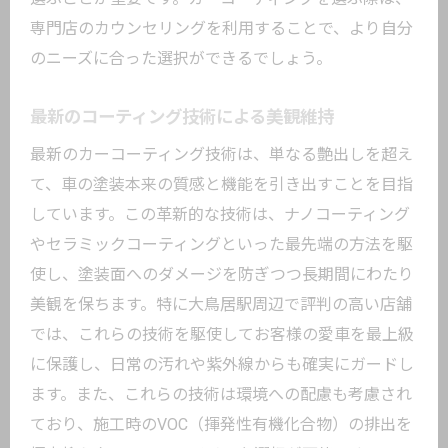
ィングの実力
専門店のカウンセリングを利用することで、より自分
のニーズに合った選択ができるでしょう。
最先端技術を活用した保護方法
高性能コーティングの実例
最新のコーティング技術による美観維持
施工後に感じる違い
最新のカーコーティング技術は、単なる艶出しを超え
専門家が薦めるコーティング
て、車の塗装本来の質感と機能を引き出すことを目指
プロの技術による保護の秘密
しています。この革新的な技術は、ナノコーティング
愛車を長く美しく保つためのヒント
やセラミックコーティングといった最先端の方法を駆
使し、塗装面へのダメージを防ぎつつ長期間にわたり
美観を保ちます。特に大鳥居駅周辺で評判の高い店舗
では、これらの技術を駆使してお客様の愛車を最上級
に保護し、日常の汚れや紫外線からも確実にガードし
ます。また、これらの技術は環境への配慮も考慮され
ており、施工時のVOC（揮発性有機化合物）の排出を