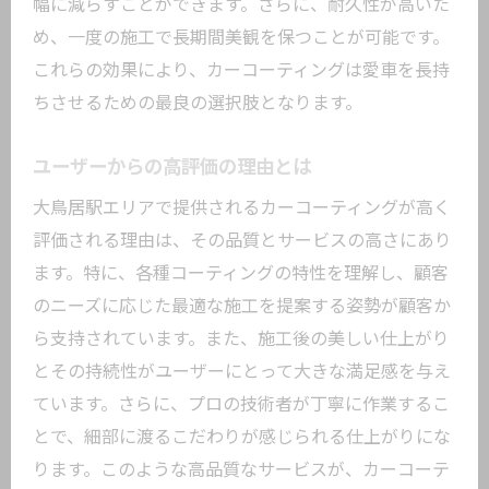
幅に減らすことができます。さらに、耐久性が高いた
長期間の保護の理由
め、一度の施工で長期間美観を保つことが可能です。
これらの効果により、カーコーティングは愛車を長持
効果を最大化するためのメンテナンス
ちさせるための最良の選択肢となります。
持続性に優れたコーティングの特長
天候に左右されない耐久性
ユーザーからの高評価の理由とは
実際の使用者の声
大鳥居駅エリアで提供されるカーコーティングが高く
定期的な施工のメリット
評価される理由は、その品質とサービスの高さにあり
大鳥居駅周辺で最適なカーコーティング業者
ます。特に、各種コーティングの特性を理解し、顧客
の見つけ方
のニーズに応じた最適な施工を提案する姿勢が顧客か
地域で評判の業者リスト
ら支持されています。また、施工後の美しい仕上がり
業者選びのチェックポイント
とその持続性がユーザーにとって大きな満足感を与え
コストパフォーマンスの高い業者
ています。さらに、プロの技術者が丁寧に作業するこ
とで、細部に渡るこだわりが感じられる仕上がりにな
施工スキルが高いとされる業者
ります。このような高品質なサービスが、カーコーテ
サービスの質を測る方法