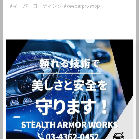
#キーパーコーティング #keeperproshop
< 前のページ
一覧に戻る
次のページ >
関連タグ
#ホイールリペア
#大田区
#洗車
#新車販売
#中古車販売