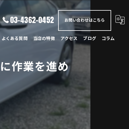
03-4362-0452
お問い合わせはこちら
よくある質問
当店の特徴
アクセス
ブログ
コラム
メルセデス・ベンツ
間に作業を進め
BMW
ポルシェ
ランドローバー
レクサス
国産車