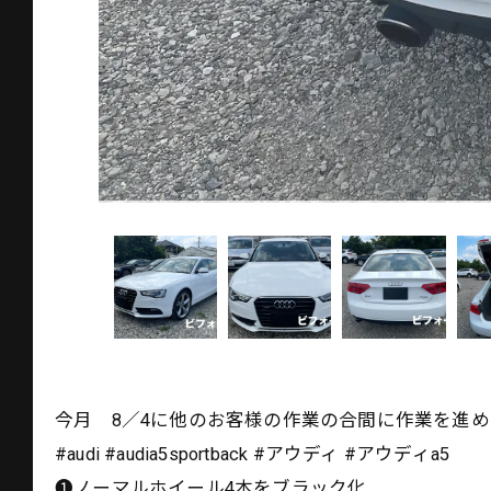
今月 8／4に他のお客様の作業の合間に作業を進
#audi #audia5sportback #アウディ #アウディa5
❶ノーマルホイール4本をブラック化