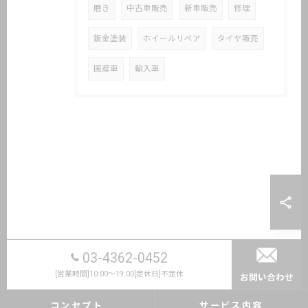
磨き
中古車販売
新車販売
修理
鈑金塗装
ホイールリペア
タイヤ販売
国産車
輸入車
03-4362-0452
[営業時間]10:00～19:00[定休日]不定休
お問い合わせ
コンセプト
サービス内容