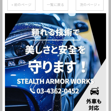
< 前のページ
一覧に戻る
次のページ >
関連タグ
#大田区
#洗車
#新車販売
#中古車販売
カテゴリー
Categories
全てのカテゴリー
メルセデス・ベンツ